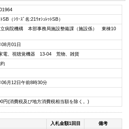
01964
ｯﾄSB（ｼﾘｰｽﾞ名:21ｳｫｼｭﾚｯﾄSB）
立病院機構 本部事務局施設整備課（施設係） 東棟10
年08月01日
03家電、視聴覚機器 13-04 荒物、雑貨
契約
年06月12日午前8時30分
,000円(消費税及び地方消費税相当額を除く。)
入札金額1回目
備考