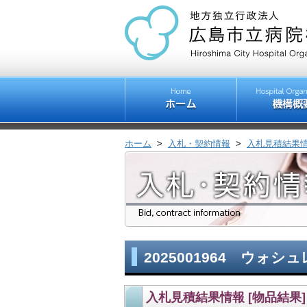
ホーム
>
入札・契約情報
>
入札見積結果
2025001964 ウォシ
入札見積結果情報 [物品結果]