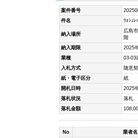
案件番号
20250
件名
ｳｫｼｭﾚ
広島市
納入場所
階
納入期限
2025
業種
03-
入札方式
随意
紙・電子区分
紙
開札日時
2025
落札状況
落札
落札金額
108
No
業者名