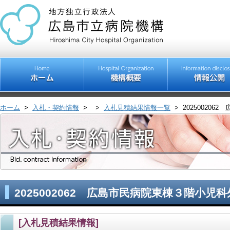
ホーム
>
入札・契約情報
>
>
入札見積結果情報一覧
>
20250020
2025002062 広島市民病院東棟３階小児
[入札見積結果情報]