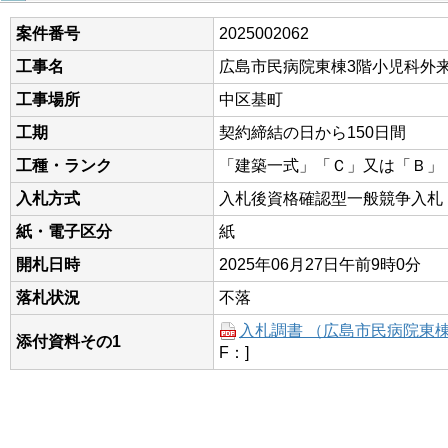
案件番号
2025002062
工事名
広島市民病院東棟3階小児科外
工事場所
中区基町
工期
契約締結の日から150日間
工種・ランク
「建築一式」「Ｃ」又は「Ｂ」
入札方式
入札後資格確認型一般競争入札
紙・電子区分
紙
開札日時
2025年06月27日午前9時0分
落札状況
不落
入札調書 （広島市民病院東
添付資料その1
F：]