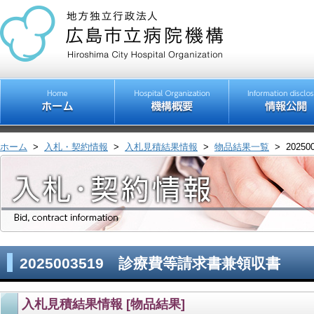
ホーム
>
入札・契約情報
>
入札見積結果情報
>
物品結果一覧
>
202
2025003519 診療費等請求書兼領収書
入札見積結果情報 [物品結果]