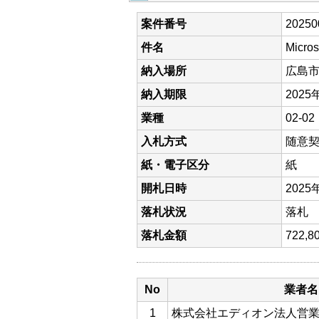
案件番号
20250
件名
Micro
納入場所
広島
納入期限
2025
業種
02-
入札方式
随意
紙・電子区分
紙
開札日時
2025
落札状況
落札
落札金額
722
No
業者名
1
株式会社エディオン法人営