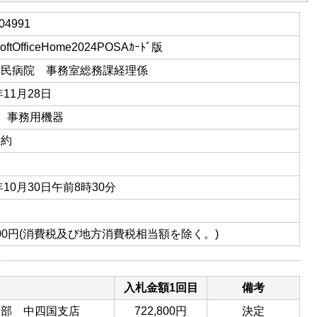
04991
softOfficeHome2024POSAｶｰﾄﾞ版
市民病院 事務室総務課経理係
年11月28日
02 事務用機器
契約
年10月30日午前8時30分
,800円(消費税及び地方消費税相当額を除く。)
入札金額1回目
備考
業部 中四国支店
722,800円
決定