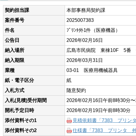
契約担当課
本部事務局契約課
案件番号
2025007383
件名
ﾌﾟﾘﾝﾀ外1件（医療機器）
公告日
2026年02月16日
納入場所
広島市民病院 東棟10F 5番
納入期限
2026年03月31日
業種
03-01 医療用機械器具
紙・電子区分
紙
入札方式
随意契約
入札(見積)受付期間
2026年02月16日午前8時30分〜
開札予定日時
2026年02月19日午前8時30分
添付資料その1
見積依頼書「7383 プリン
添付資料その2
仕様書「7383 プリンタ 