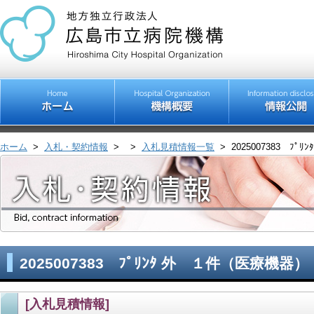
ホーム
>
入札・契約情報
>
>
入札見積情報一覧
>
2025007383 ﾌ
2025007383 ﾌﾟﾘﾝﾀ 外 １件（医療機器）
[入札見積情報]