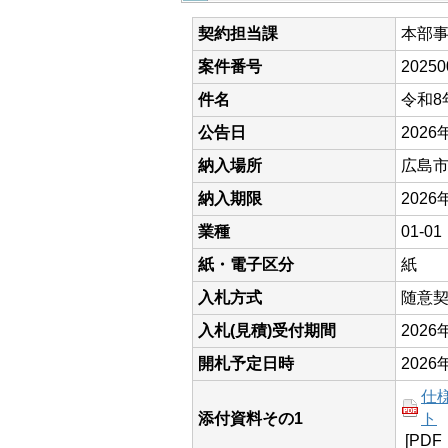
契約担当課
本部
案件番号
20250
件名
令和8
公告日
2026
納入場所
広島市
納入期限
2026
業種
01-
紙・電子区分
紙
入札方式
随意
入札(見積)受付期間
202
開札予定日時
2026
仕
添付資料その1
ト
[PDF