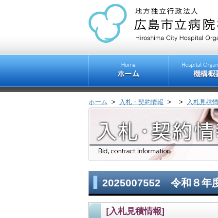
ホーム
>
入札・契約情報
>
>
入札見積
2025007552 令
[入札見積情報]