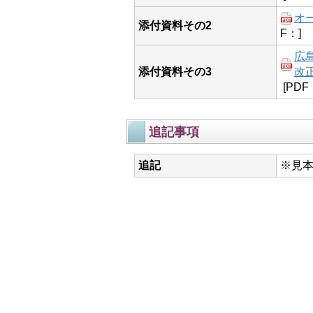
オ
添付資料その2
F：]
広
添付資料その3
改正
[PDF
追記事項
追記
※見