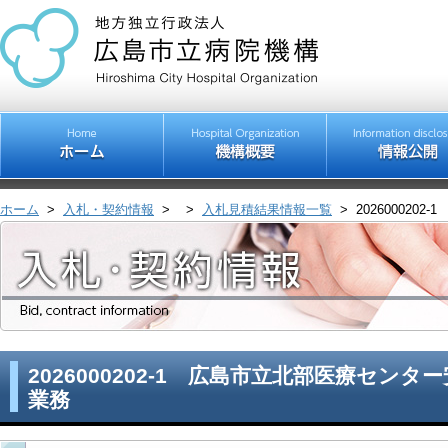
ホーム
>
入札・契約情報
>
>
入札見積結果情報一覧
>
20260002
2026000202-1 広島市立北部医療セン
業務