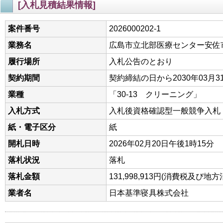
[入札見積結果情報]
案件番号
2026000202-1
業務名
広島市立北部医療センター安佐
履行場所
入札公告のとおり
契約期間
契約締結の日から2030年03月3
業種
「30-13 クリーニング」
入札方式
入札後資格確認型一般競争入札
紙・電子区分
紙
開札日時
2026年02月20日午後1時15分
落札状況
落札
落札金額
131,998,913円(消費税及び
業者名
日本基準寝具株式会社