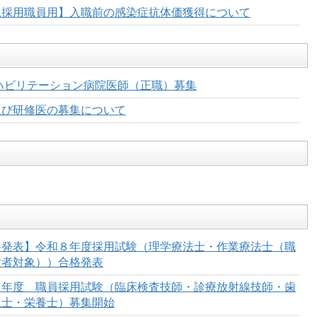
規採用職員用】入職前の感染症抗体価獲得について
ハビリテーション病院医師（正職）募集
及び研修医の募集について
格発表】令和８年度採用試験（理学療法士・作業療法士（職
験者対象））合格発表
８年度 職員採用試験（臨床検査技師・診療放射線技師・歯
生士・栄養士）募集開始