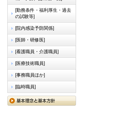
[勤務条件・福利厚生・過去
の試験等]
[院内感染予防関係]
[医師・研修医]
[看護職員・介護職員]
[医療技術職員]
[事務職員ほか]
[臨時職員]