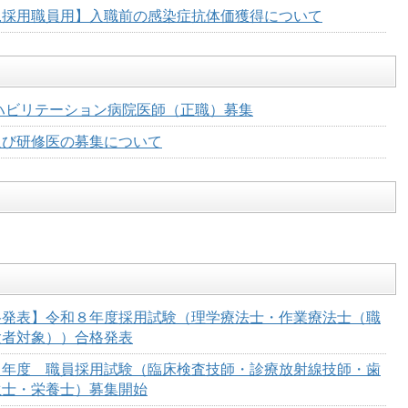
規採用職員用】入職前の感染症抗体価獲得について
ハビリテーション病院医師（正職）募集
及び研修医の募集について
格発表】令和８年度採用試験（理学療法士・作業療法士（職
験者対象））合格発表
８年度 職員採用試験（臨床検査技師・診療放射線技師・歯
生士・栄養士）募集開始