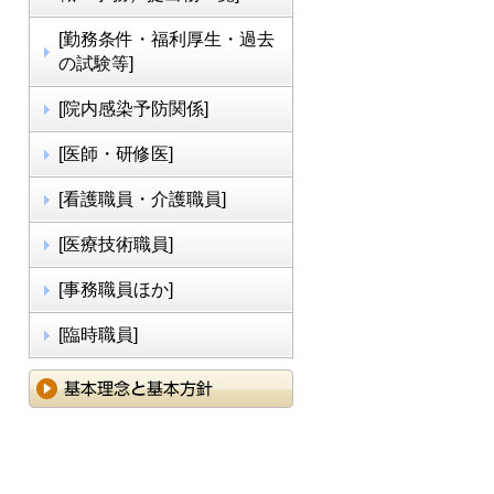
[勤務条件・福利厚生・過去
の試験等]
[院内感染予防関係]
[医師・研修医]
[看護職員・介護職員]
[医療技術職員]
[事務職員ほか]
[臨時職員]