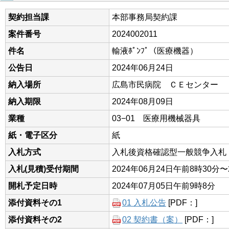
契約担当課
本部事務局契約課
案件番号
2024002011
件名
輸液ﾎﾟﾝﾌﾟ（医療機器）
公告日
2024年06月24日
納入場所
広島市民病院 ＣＥセンター
納入期限
2024年08月09日
業種
03−01 医療用機械器具
紙・電子区分
紙
入札方式
入札後資格確認型一般競争入札
入札(見積)受付期間
2024年06月24日午前8時30分〜
開札予定日時
2024年07月05日午前9時8分
添付資料その1
01 入札公告
[PDF：]
添付資料その2
02 契約書（案）
[PDF：]