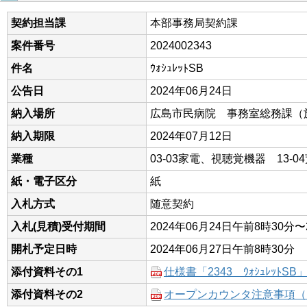
契約担当課
本部事務局契約課
案件番号
2024002343
件名
ｳｫｼｭﾚｯﾄSB
公告日
2024年06月24日
納入場所
広島市民病院 事務室総務課（
納入期限
2024年07月12日
業種
03-03家電、視聴覚機器 13-
紙・電子区分
紙
入札方式
随意契約
入札(見積)受付期間
2024年06月24日午前8時30分〜
開札予定日時
2024年06月27日午前8時30分
添付資料その1
仕様書「2343 ｳｫｼｭﾚｯﾄSB
添付資料その2
オープンカウンタ注意事項（Ｒ2