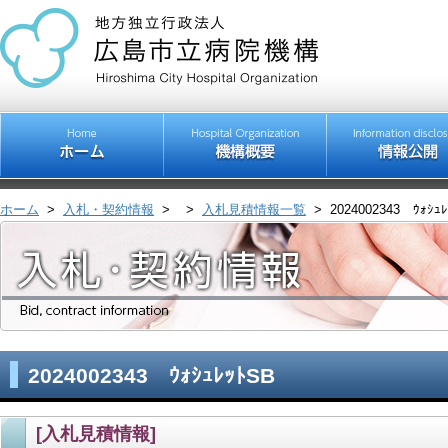
ホーム
>
入札・契約情報
>
>
入札見積情報一覧
>
2024002343 ｳｫｼｭ
2024002343 ｳｫｼｭﾚｯﾄSB
[入札見積情報]