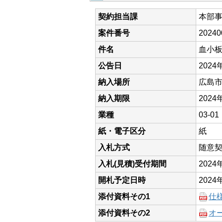
契約担当課
本部
案件番号
20240
件名
血小
公告日
2024
納入場所
広島
納入期限
2024
業種
03-
紙・電子区分
紙
入札方式
随意
入札(見積)受付期間
202
開札予定日時
2024
添付資料その1
仕
添付資料その2
オー