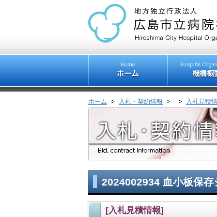
ホーム
>
入札・契約情報
>
>
入札見積
2024002934 血小
[入札見積情報]