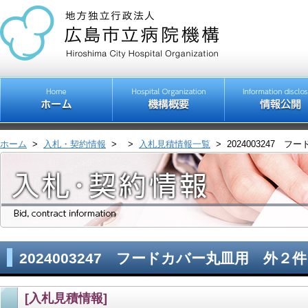
ホーム
>
入札・契約情報
>
>
入札見積情報一覧
>
2024003247 
2024003247 フードカバー丸皿用 外２件
[入札見積情報]