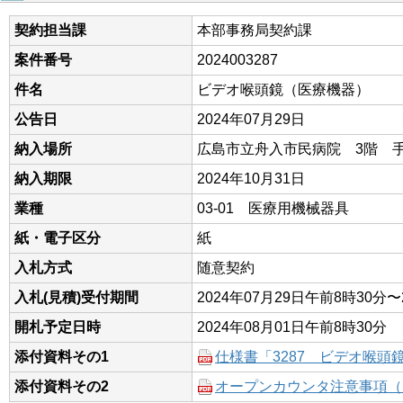
契約担当課
本部事務局契約課
案件番号
2024003287
件名
ビデオ喉頭鏡（医療機器）
公告日
2024年07月29日
納入場所
広島市立舟入市民病院 3階 
納入期限
2024年10月31日
業種
03-01 医療用機械器具
紙・電子区分
紙
入札方式
随意契約
入札(見積)受付期間
2024年07月29日午前8時30分〜
開札予定日時
2024年08月01日午前8時30分
添付資料その1
仕様書「3287 ビデオ喉頭
添付資料その2
オープンカウンタ注意事項（Ｒ2