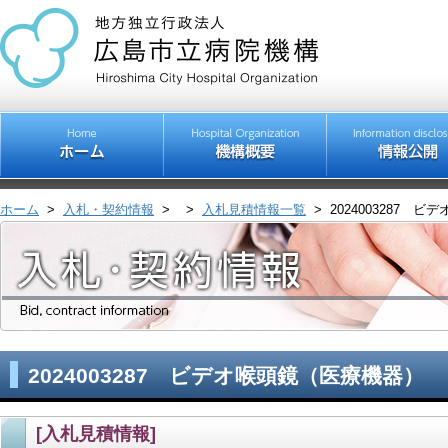
ホーム
>
入札・契約情報
>
>
入札見積情報一覧
>
2024003287 
2024003287 ビデオ喉頭鏡（医療機器）
[入札見積情報]