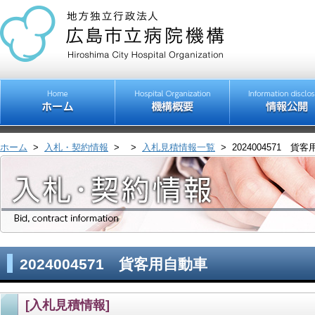
ホーム
>
入札・契約情報
>
>
入札見積情報一覧
>
2024004571 貨
2024004571 貨客用自動車
[入札見積情報]