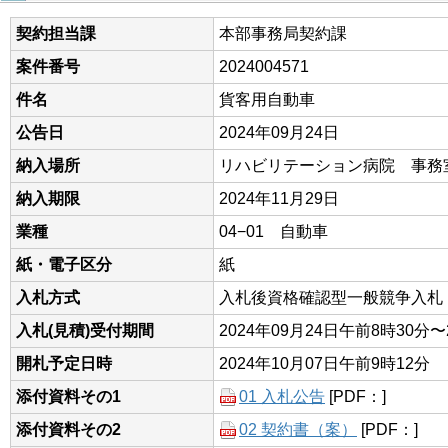
契約担当課
本部事務局契約課
案件番号
2024004571
件名
貨客用自動車
公告日
2024年09月24日
納入場所
リハビリテーション病院 事務
納入期限
2024年11月29日
業種
04−01 自動車
紙・電子区分
紙
入札方式
入札後資格確認型一般競争入札
入札(見積)受付期間
2024年09月24日午前8時30分〜
開札予定日時
2024年10月07日午前9時12分
添付資料その1
01 入札公告
[PDF：]
添付資料その2
02 契約書（案）
[PDF：]