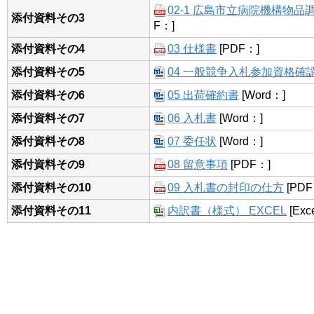
02-1 広島市立病院機構物
添付資料その3
F：]
添付資料その4
03 仕様書
[PDF：]
添付資料その5
04 一般競争入札参加資格確
添付資料その6
05 出荷確約書
[Word：]
添付資料その7
06 入札書
[Word：]
添付資料その8
07 委任状
[Word：]
添付資料その9
08 留意事項
[PDF：]
添付資料その10
09 入札書の封印の仕方
[PDF
添付資料その11
内訳書（様式） EXCEL
[Exc