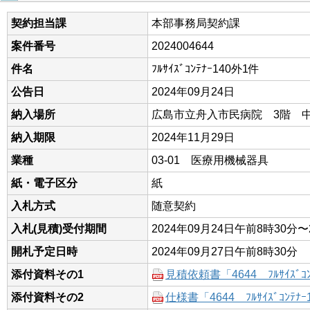
契約担当課
本部事務局契約課
案件番号
2024004644
件名
ﾌﾙｻｲｽﾞｺﾝﾃﾅｰ140外1件
公告日
2024年09月24日
納入場所
広島市立舟入市民病院 3階 
納入期限
2024年11月29日
業種
03-01 医療用機械器具
紙・電子区分
紙
入札方式
随意契約
入札(見積)受付期間
2024年09月24日午前8時30分〜
開札予定日時
2024年09月27日午前8時30分
添付資料その1
見積依頼書「4644 ﾌﾙｻｲｽﾞｺﾝﾃ
添付資料その2
仕様書「4644 ﾌﾙｻｲｽﾞｺﾝﾃﾅｰ