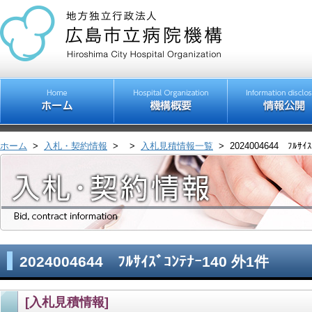
ホーム
>
入札・契約情報
>
>
入札見積情報一覧
>
2024004644 ﾌﾙｻｲ
2024004644 ﾌﾙｻｲｽﾞｺﾝﾃﾅｰ140 外1件
[入札見積情報]