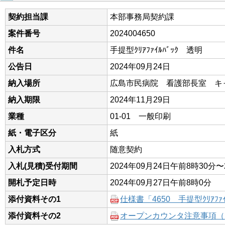
契約担当課
本部事務局契約課
案件番号
2024004650
件名
手提型ｸﾘｱﾌｧｲﾙﾊﾞｯｸ 透明
公告日
2024年09月24日
納入場所
広島市民病院 看護部長室 キ
納入期限
2024年11月29日
業種
01-01 一般印刷
紙・電子区分
紙
入札方式
随意契約
入札(見積)受付期間
2024年09月24日午前8時30分〜
開札予定日時
2024年09月27日午前8時0分
添付資料その1
仕様書「4650 手提型ｸﾘｱﾌｧｲ
添付資料その2
オープンカウンタ注意事項（Ｒ2