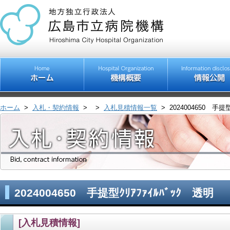
ホーム
>
入札・契約情報
>
>
入札見積情報一覧
>
2024004650 手提
2024004650 手提型ｸﾘｱﾌｧｲﾙﾊﾞｯｸ 透明
[入札見積情報]