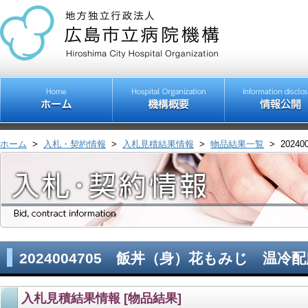
ホーム
>
入札・契約情報
>
入札見積結果情報
>
物品結果一覧
>
202
2024004705 飯丼（身）花もみじ 温
入札見積結果情報 [物品結果]