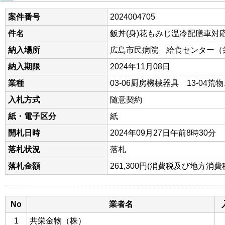
案件番号
2024004705
件名
飯丼(身)花もみじ温冷配膳車対応G
納入場所
広島市民病院 給食センター（
納入期限
2024年11月08日
業種
03-06厨房機械器具 13-04荒
入札方式
随意契約
紙・電子区分
紙
開札日時
2024年09月27日午前8時30分
落札状況
落札
落札金額
261,300円(消費税及び地方消
No
業者名
1
共栄金物（株）