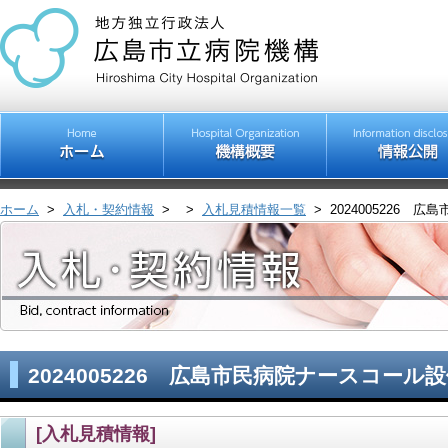
ホーム
>
入札・契約情報
>
>
入札見積情報一覧
>
2024005226
2024005226 広島市民病院ナースコール
[入札見積情報]