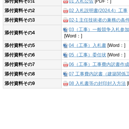
添付資料その1
01 入札公告
[PDF：]
添付資料その2
02 入札説明書(2024.4）工事
添付資料その3
02-1 主任技術者の兼務の
03（工事）一般競争入札参
添付資料その4
[Word：]
添付資料その5
04（工事）入札書
[Word：]
添付資料その6
05（工事）委任状
[Word：]
添付資料その7
06（工事）工事費内訳書作
添付資料その8
07 工事費内訳書（建築関係
添付資料その9
08 入札書等の封印封入方法
[