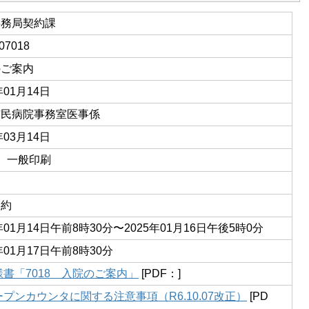
事務局契約課
07018
のご案内
年01月14日
市民病院事務室医事係
年03月14日
01 一般印刷
契約
5年01月14日午前8時30分〜2025年01月16日午後5時0分
年01月17日午前8時30分
様書「7018 入院のご案内」
[PDF：]
ープンカウンタに関する注意事項（R6.10.07改正）
[PD