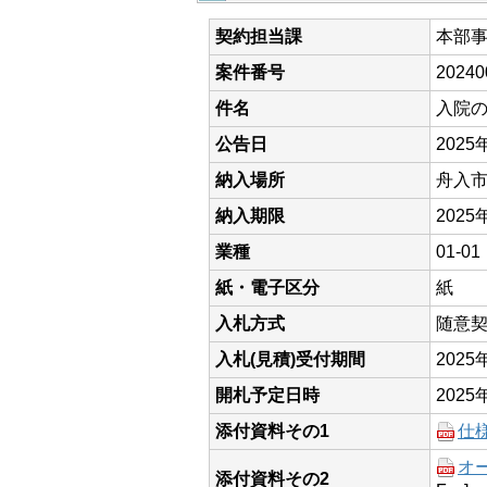
契約担当課
本部
案件番号
20240
件名
入院
公告日
2025
納入場所
舟入
納入期限
2025
業種
01-
紙・電子区分
紙
入札方式
随意
入札(見積)受付期間
202
開札予定日時
2025
添付資料その1
仕
オ
添付資料その2