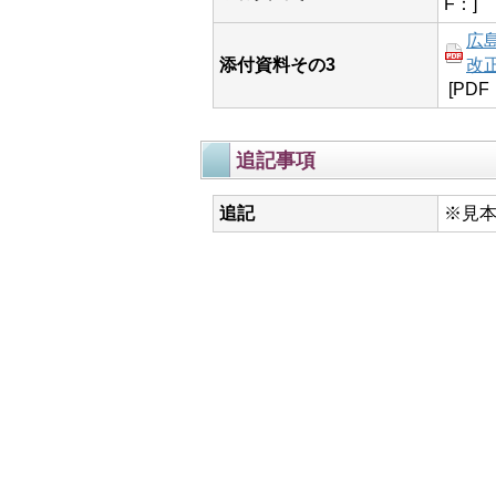
F：]
広
添付資料その3
改正
[PDF
追記事項
追記
※見