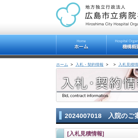
ホーム
>
入札・契約情報
>
>
入札見積
2024007018 入院のご
[入札見積情報]