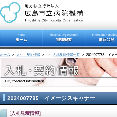
ホーム
>
入札・契約情報
>
>
入札見積情報一覧
>
2024007785 
2024007785 イメージスキャナー
[入札見積情報]