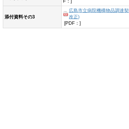
F：]
広島市立病院機構物品調達契約
添付資料その3
改正)
[PDF：]