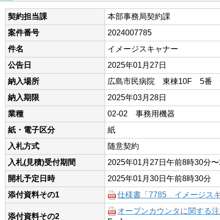
契約担当課
本部事務局契約課
案件番号
2024007785
件名
イメージスキャナー
公告日
2025年01月27日
納入場所
広島市民病院 東棟10F 5番
納入期限
2025年03月28日
業種
02-02 事務用機器
紙・電子区分
紙
入札方式
随意契約
入札(見積)受付期間
2025年01月27日午前8時30分〜
開札予定日時
2025年01月30日午前8時30分
添付資料その1
仕様書「7785 イメージス
オープンカウンタに関する注意事
添付資料その2