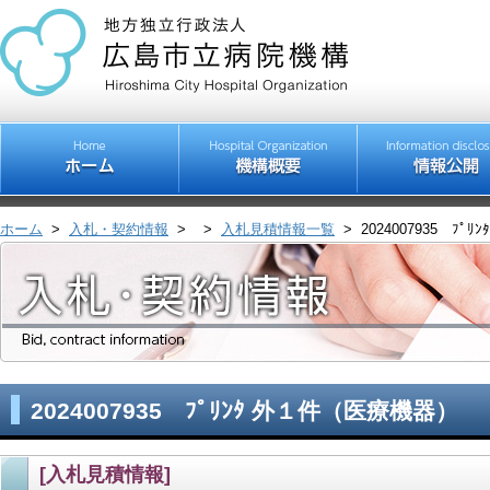
ホーム
>
入札・契約情報
>
>
入札見積情報一覧
>
2024007935 ﾌ
2024007935 ﾌﾟﾘﾝﾀ 外１件（医療機器）
[入札見積情報]