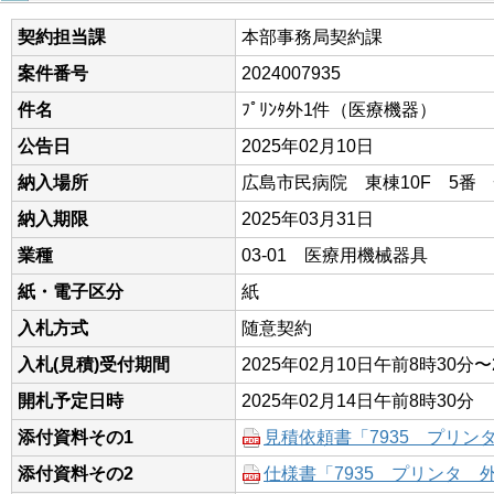
契約担当課
本部事務局契約課
案件番号
2024007935
件名
ﾌﾟﾘﾝﾀ外1件（医療機器）
公告日
2025年02月10日
納入場所
広島市民病院 東棟10F 5番
納入期限
2025年03月31日
業種
03-01 医療用機械器具
紙・電子区分
紙
入札方式
随意契約
入札(見積)受付期間
2025年02月10日午前8時30分〜
開札予定日時
2025年02月14日午前8時30分
添付資料その1
見積依頼書「7935 プリン
添付資料その2
仕様書「7935 プリンタ 