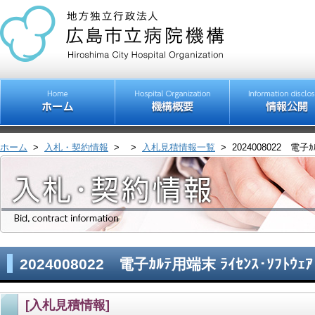
ホーム
>
入札・契約情報
>
>
入札見積情報一覧
>
2024008022 電子
2024008022 電子ｶﾙﾃ用端末 ﾗｲｾﾝｽ･ｿﾌﾄ
[入札見積情報]