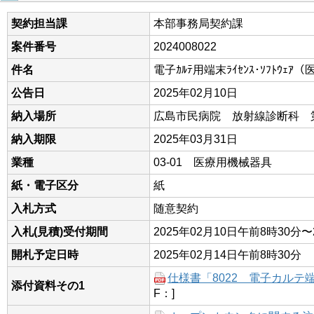
契約担当課
本部事務局契約課
案件番号
2024008022
件名
電子ｶﾙﾃ用端末ﾗｲｾﾝｽ･ｿﾌﾄｳｪｱ
公告日
2025年02月10日
納入場所
広島市民病院 放射線診断科 
納入期限
2025年03月31日
業種
03-01 医療用機械器具
紙・電子区分
紙
入札方式
随意契約
入札(見積)受付期間
2025年02月10日午前8時30分〜
開札予定日時
2025年02月14日午前8時30分
仕様書「8022 電子カルテ
添付資料その1
F：]