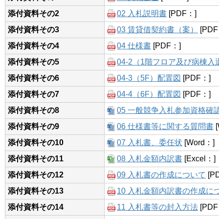
添付資料その2
02 入札説明書
[PDF：]
添付資料その3
03 賃貸借契約書（案）
[PDF
添付資料その4
04 仕様書
[PDF：]
添付資料その5
04-2（1階フロア及び病棟
添付資料その6
04-3（5F）配置図
[PDF：]
添付資料その7
04-4（6F）配置図
[PDF：]
添付資料その8
05 一般競争入札参加資格確
添付資料その9
06 仕様書等に関する質問書
[
添付資料その10
07 入札書、委任状
[Word：]
添付資料その11
08 入札金額内訳書
[Excel：]
添付資料その12
09 入札書の作成について
[P
添付資料その13
10 入札金額内訳書の作成に
添付資料その14
11 入札書等の封入方法
[PDF