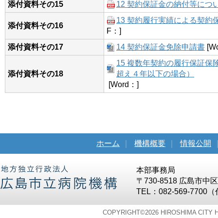
添付資料その15
12 契約保証金の納付等につ
13 契約履行実績による契
添付資料その16
F：]
添付資料その17
14 契約保証金免除申請書
[W
15 複数年契約の履行保証
添付資料その18
超え４年以下の場合）
[Word：]
ホーム
｜
機構概要
｜
情報公開
本部事務局
〒730-8518 広島市
TEL：082-569-7700
COPYRIGHT©
2026 HIROSHIMA CITY 