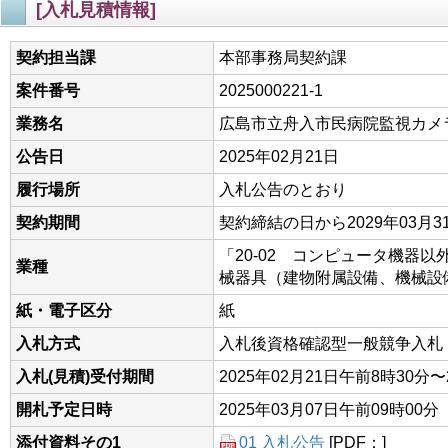
[入札見積情報]
契約担当課
本部事務局契約課
案件番号
2025000221-1
業務名
広島市立舟入市民病院監視カメ
公告日
2025年02月21日
履行場所
入札公告のとおり
契約期間
契約締結の日から2029年03月3
「20-02 コンピュータ機器以
業種
械器具（建物附属設備、機械設
紙・電子区分
紙
入札方式
入札後資格確認型一般競争入札
入札(見積)受付期間
2025年02月21日午前8時30分〜
開札予定日時
2025年03月07日午前09時00分
添付資料その1
01 入札公告
[PDF：]