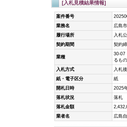
[入札見積結果情報]
案件番号
20250
業務名
広島
履行場所
入札
契約期間
契約締
30-
業種
るも
入札方式
入札
紙・電子区分
紙
開札日時
2025
落札状況
落札
落札金額
2,4
業者名
広島