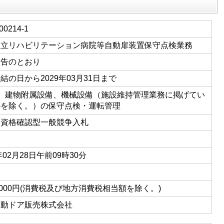
00214-1
市立リハビリテーション病院等自動扉装置保守点検業務
公告のとおり
結の日から2029年03月31日まで
07 建物附属設備、機械設備（施設維持管理業務に掲げてい
のを除く。）の保守点検・運転管理
後資格確認型一般競争入札
年02月28日午前09時30分
32,000円(消費税及び地方消費税相当額を除く。)
自動ドア販売株式会社