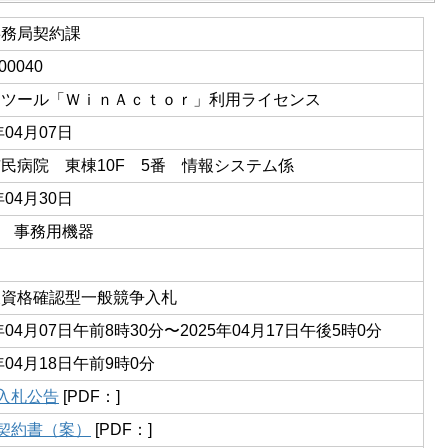
事務局契約課
00040
Ａツール「ＷｉｎＡｃｔｏｒ」利用ライセンス
年04月07日
民病院 東棟10F 5番 情報システム係
年04月30日
02 事務用機器
後資格確認型一般競争入札
5年04月07日午前8時30分〜2025年04月17日午後5時0分
5年04月18日午前9時0分
 入札公告
[PDF：]
 契約書（案）
[PDF：]