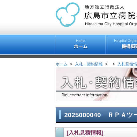
ホーム
>
入札・契約情報
>
>
入札見積
2025000040 Ｒ
[入札見積情報]