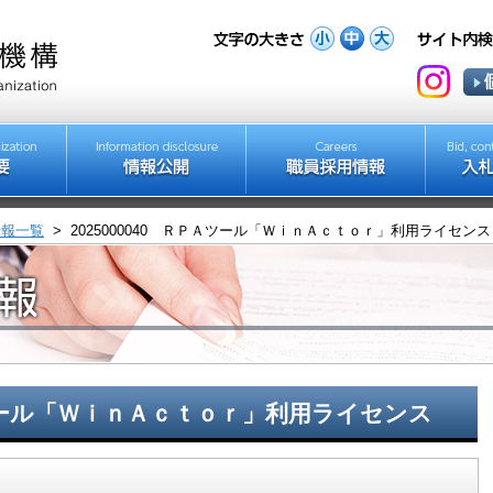
情報一覧
>
2025000040 ＲＰＡツール「ＷｉｎＡｃｔｏｒ」利用ライセンス
ＰＡツール「ＷｉｎＡｃｔｏｒ」利用ライセンス