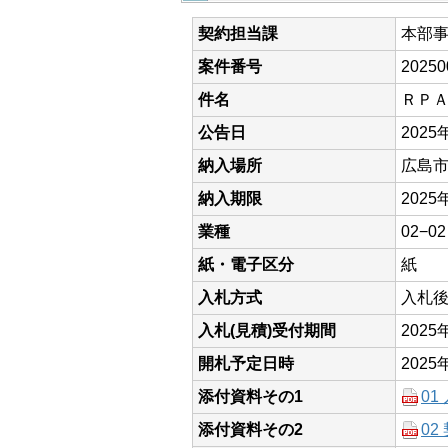
契約担当課
本部
案件番号
20250
件名
ＲＰ
公告日
2025
納入場所
広島市
納入期限
2025
業種
02−
紙・電子区分
紙
入札方式
入札
入札(見積)受付期間
202
開札予定日時
202
添付資料その1
01
添付資料その2
02