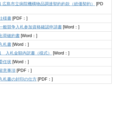
2-1 広島市立病院機構物品調達契約約款（総価契約）
[PD
 仕様書
[PDF：]
4 一般競争入札参加資格確認申請書
[Word：]
 出荷確約書
[Word：]
 入札書
[Word：]
6-1 入札金額内訳書（様式）
[Word：]
 委任状
[Word：]
 留意事項
[PDF：]
9 入札書の封印の仕方
[PDF：]