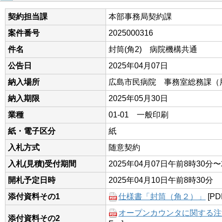
契約担当課
本部事務局契約課
案件番号
2025000316
件名
封筒(角2) 病院機構共通
公告日
2025年04月07日
納入場所
広島市民病院 事務室総務課（
納入期限
2025年05月30日
業種
01-01 一般印刷
紙・電子区分
紙
入札方式
随意契約
入札(見積)受付期間
2025年04月07日午前8時30分〜
開札予定日時
2025年04月10日午前8時30分
添付資料その1
仕様書「封筒（角２）」
[PD
オープンカウンタに関する注意事
添付資料その2