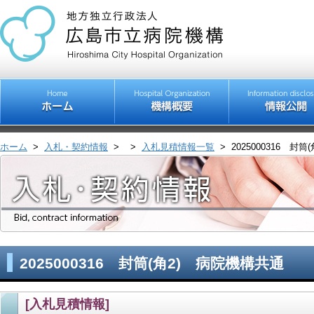
ホーム
>
入札・契約情報
>
>
入札見積情報一覧
>
2025000316 封
2025000316 封筒(角2) 病院機構共通
[入札見積情報]