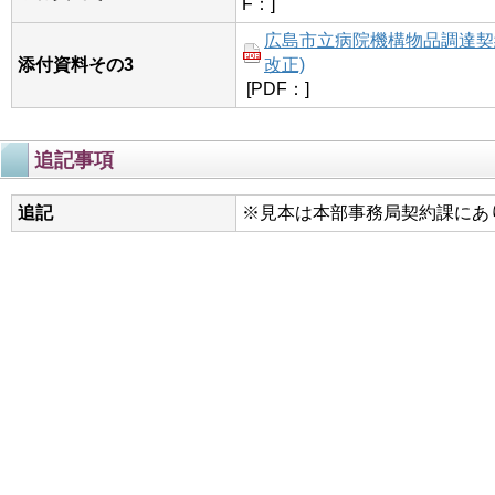
F：]
広島市立病院機構物品調達契約
添付資料その3
改正)
[PDF：]
追記事項
追記
※見本は本部事務局契約課にあ