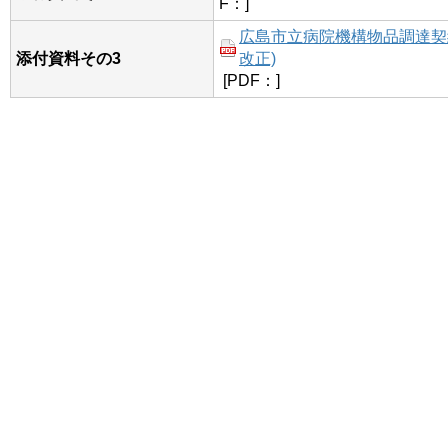
F：]
広島市立病院機構物品調達契約
添付資料その3
改正)
[PDF：]