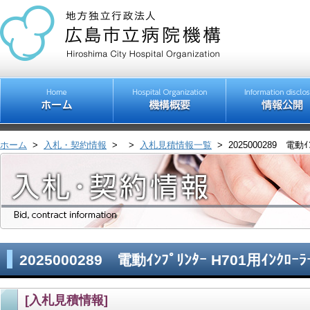
ホーム
>
入札・契約情報
>
>
入札見積情報一覧
>
2025000289 電動ｲ
2025000289 電動ｲﾝﾌﾟﾘﾝﾀｰ H701用ｲﾝｸﾛｰ
[入札見積情報]