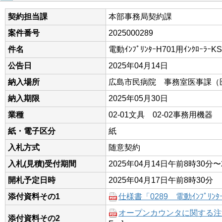
契約担当課
本部事務局契約課
案件番号
2025000289
件名
電動ｲﾝﾌﾟﾘﾝﾀｰH701用ｲﾝｸﾛｰﾗｰ
公告日
2025年04月14日
納入場所
広島市民病院 事務室医事課（
納入期限
2025年05月30日
業種
02-01文具 02-02事務用機器
紙・電子区分
紙
入札方式
随意契約
入札(見積)受付期間
2025年04月14日午前8時30分〜
開札予定日時
2025年04月17日午前8時30分
添付資料その1
仕様書「0289 電動ｲﾝﾌﾟﾘﾝﾀｰ 
オープンカウンタに関する注意事
添付資料その2