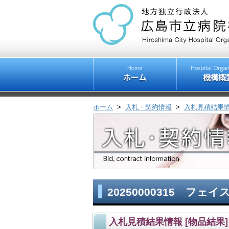
ホーム
>
入札・契約情報
>
入札見積結果
20250000315 フ
入札見積結果情報 [物品結果]