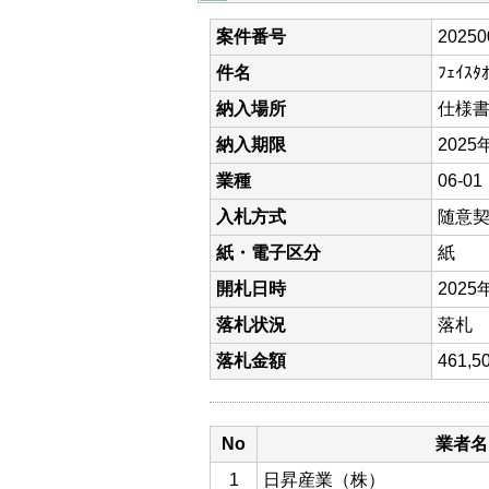
案件番号
20250
件名
ﾌｪｲ
納入場所
仕様
納入期限
2025
業種
06-0
入札方式
随意
紙・電子区分
紙
開札日時
2025
落札状況
落札
落札金額
461
No
業者名
1
日昇産業（株）