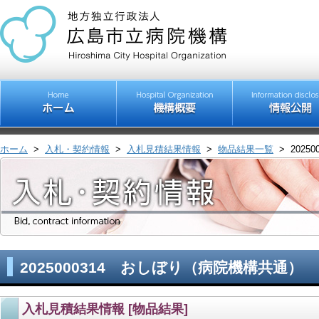
ホーム
>
入札・契約情報
>
入札見積結果情報
>
物品結果一覧
>
202
2025000314 おしぼり（病院機構共通）
入札見積結果情報 [物品結果]