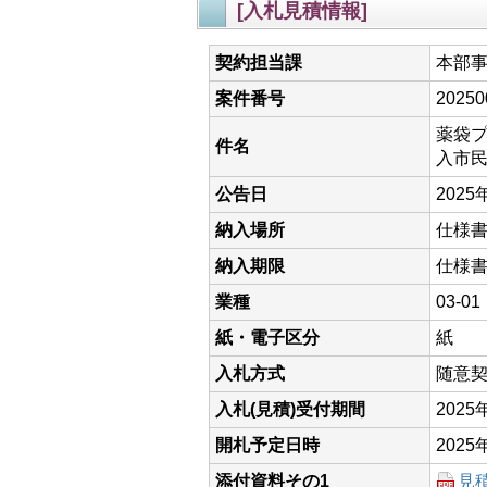
[入札見積情報]
契約担当課
本部
案件番号
20250
薬袋
件名
入市
公告日
2025
納入場所
仕様
納入期限
仕様
業種
03-
紙・電子区分
紙
入札方式
随意
入札(見積)受付期間
202
開札予定日時
2025
添付資料その1
見