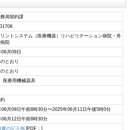
事務局契約課
01708
プリントシステム（医療機器）リハビリテーション病院・舟
民病院
年06月09日
書のとおり
書のとおり
01 医療用機械器具
契約
5年06月09日午前8時30分〜2025年06月11日午後5時0分
年06月12日午前8時30分
積書の記入例
[PDF：]