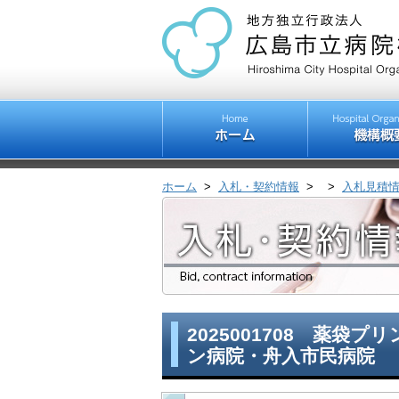
ホーム
>
入札・契約情報
>
>
入札見積
2025001708 薬
ン病院・舟入市民病院