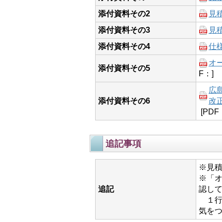
添付資料その2
見
添付資料その3
見
添付資料その4
仕
オ
添付資料その5
F：]
広
添付資料その6
改正
[PDF
追記事項
※見
※「
追記
認し
１行
気を