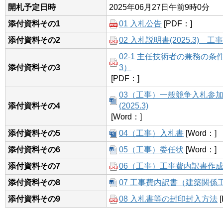
開札予定日時
2025年06月27日午前9時0分
添付資料その1
01 入札公告
[PDF：]
添付資料その2
02 入札説明書(2025.3) 工事
02-1 主任技術者の兼務の条
添付資料その3
3）
[PDF：]
03（工事）一般競争入札参
添付資料その4
(2025.3)
[Word：]
添付資料その5
04（工事）入札書
[Word：]
添付資料その6
05（工事）委任状
[Word：]
添付資料その7
06（工事）工事費内訳書作
添付資料その8
07 工事費内訳書（建築関係
添付資料その9
08 入札書等の封印封入方法
[