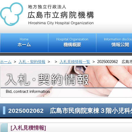
ホーム
>
入札・契約情報
>
>
入札見積情報一覧
>
2025002062
2025002062 広島市民病院東棟３階小児
[入札見積情報]