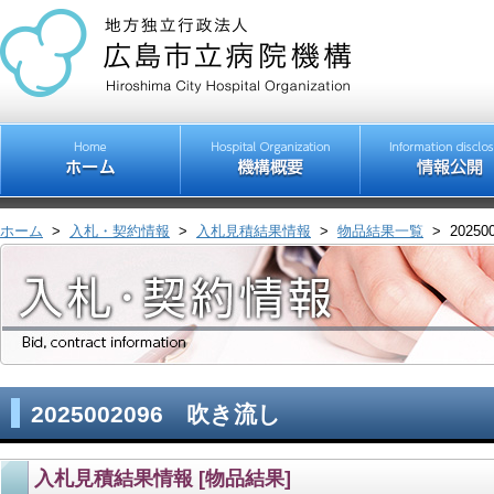
ホーム
>
入札・契約情報
>
入札見積結果情報
>
物品結果一覧
>
2025
2025002096 吹き流し
入札見積結果情報 [物品結果]