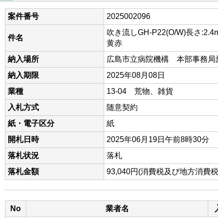
案件番号
2025002096
吹き流しGH-P22(O/W)長さ:2.4
件名
黄赤
納入場所
広島市立病院機構 本部事務局
納入期限
2025年08月08日
業種
13-04 荒物、雑貨
入札方式
随意契約
紙・電子区分
紙
開札日時
2025年06月19日午前8時30分
落札状況
落札
落札金額
93,040円(消費税及び地方消費
No
業者名