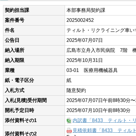
契約担当課
本部事務局契約課
案件番号
2025002452
件名
ティルト・リクライニング車い
公告日
2025年07月07日
納入場所
広島市立舟入市民病院 7階 
納入期限
2025年10月31日
業種
03-01 医療用機械器具
紙・電子区分
紙
入札方式
随意契約
入札(見積)受付期間
2025年07月07日午前8時30分〜
開札予定日時
2025年07月10日午前8時30分
添付資料その1
内訳書「8433 ティルト・
見積依頼書「8433 ティ
添付資料その2