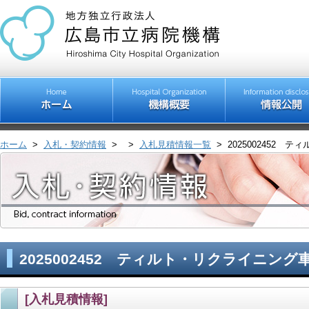
ホーム
>
入札・契約情報
>
>
入札見積情報一覧
>
2025002452
2025002452 ティルト・リクライニン
[入札見積情報]