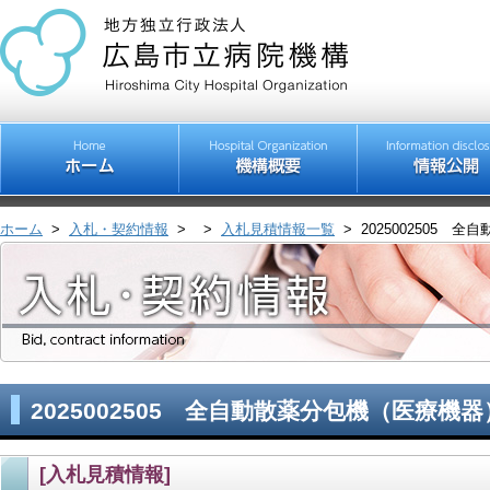
ホーム
>
入札・契約情報
>
>
入札見積情報一覧
>
2025002505 
2025002505 全自動散薬分包機（医療機器
[入札見積情報]