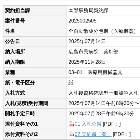
契約担当課
本部事務局契約課
案件番号
2025002505
件名
全自動散薬分包機（医療機器）
公告日
2025年07月14日
納入場所
広島市民病院 薬剤部
納入期限
2025年11月28日
業種
03−01 医療用機械器具
紙・電子区分
紙
入札方式
入札後資格確認型一般競争入札
入札(見積)受付期間
2025年07月14日午前8時30分〜
開札予定日時
2025年07月28日午前9時20分
添付資料その1
01 入札公告
[PDF：]
添付資料その2
02 契約書（案）
[PDF：]