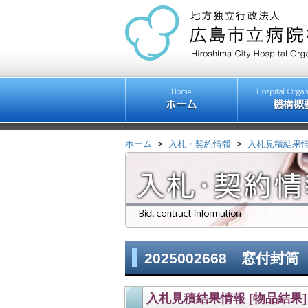
ホーム
>
入札・契約情報
>
入札見積結果
2025002668 窓付封
入札見積結果情報 [物品結果]