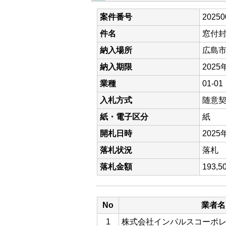
案件番号
20250
件名
窓付封
納入場所
広島
納入期限
2025
業種
01-
入札方式
随意
紙・電子区分
紙
開札日時
2025
落札状況
落札
落札金額
193
No
業者名
1
株式会社インパルスコーポ