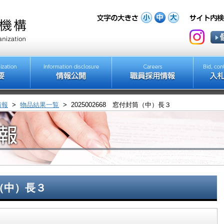
情報
>
物品結果一覧
>
2025002668 窓付封筒（中）長３
筒（中）長３