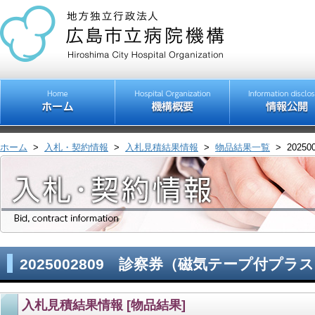
ホーム
>
入札・契約情報
>
入札見積結果情報
>
物品結果一覧
>
202
2025002809 診察券（磁気テープ付プ
入札見積結果情報 [物品結果]