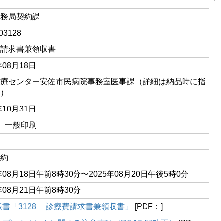
事務局契約課
03128
費請求書兼領収書
年08月18日
医療センター安佐市民病院事務室医事課（詳細は納品時に指
る）
年10月31日
01 一般印刷
契約
5年08月18日午前8時30分〜2025年08月20日午後5時0分
年08月21日午前8時30分
様書「3128 診療費請求書兼領収書」
[PDF：]