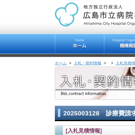
ホーム
>
入札・契約情報
>
>
入札見積
2025003128 診療費
[入札見積情報]