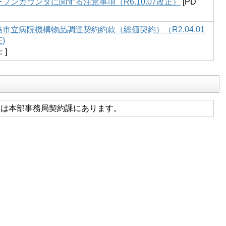
ープンカウンタに関する注意事項（R6.10.07改正）
[PD
島市立病院機構物品調達契約約款（総価契約）（R2.04.01
)
：]
本は本部事務局契約課にあります。