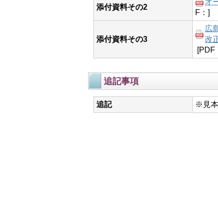
オ
添付資料その2
F：]
広
添付資料その3
改正
[PDF
追記事項
追記
※見