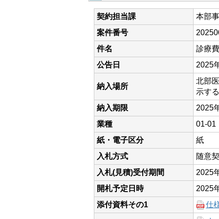
契約担当課
本部
案件番号
20250
件名
診療
公告日
2025
北部
納入場所
示す
納入期限
2025
業種
01-
紙・電子区分
紙
入札方式
随意
入札(見積)受付期間
202
開札予定日時
2025
添付資料その1
仕