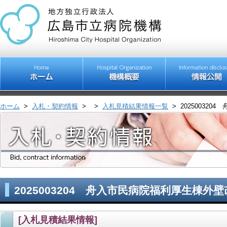
ホーム
>
入札・契約情報
>
>
入札見積結果情報一覧
>
20250032
2025003204 舟入市民病院福利厚生棟外
[入札見積結果情報]