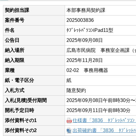
契約担当課
本部事務局契約課
案件番号
2025003836
件名
ﾀﾌﾞﾚｯﾄﾊﾟｿｺﾝiPad11型
公告日
2025年09月08日
納入場所
広島市民病院 事務室企画課（
納入期限
2025年11月28日
業種
02-02 事務用機器
紙・電子区分
紙
入札方式
随意契約
入札(見積)受付期間
2025年09月08日午前8時30分〜
開札予定日時
2025年09月11日午前8時30分
添付資料その1
仕様書「3836 ﾀﾌﾞﾚｯﾄﾊﾟｿｺﾝ 
添付資料その2
出荷確約書 「3836 ﾀﾌﾞﾚｯﾄﾊﾟｿ