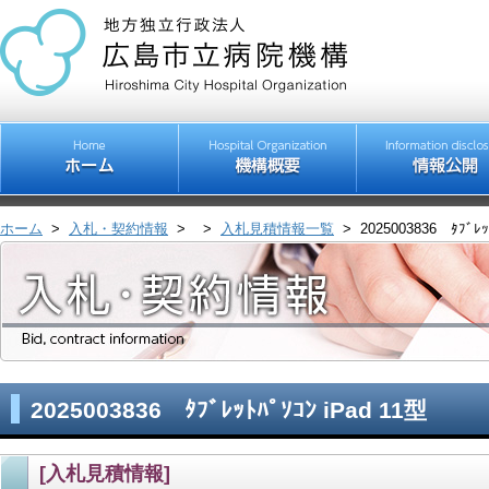
ホーム
>
入札・契約情報
>
>
入札見積情報一覧
>
2025003836 ﾀﾌﾞﾚｯ
2025003836 ﾀﾌﾞﾚｯﾄﾊﾟｿｺﾝ iPad 11型
[入札見積情報]