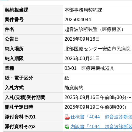
契約担当課
本部事務局契約課
案件番号
2025004044
件名
超音波診断装置（医療機器）
公告日
2025年09月16日
納入場所
北部医療センター安佐市民病院
納入期限
2026年03月31日
業種
03-01 医療用機械器具
紙・電子区分
紙
入札方式
随意契約
入札(見積)受付期間
2025年09月16日午前8時30分〜
開札予定日時
2025年09月19日午前8時30分
添付資料その1
仕様書「4044 超音波診断
添付資料その2
内訳書「4044 超音波診断