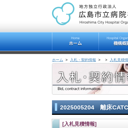
ホーム
>
入札・契約情報
>
>
入札見積
2025005204 離床CA
[入札見積情報]