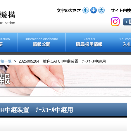
情報一覧
>
2025005204 離床CATCH中継装置 ﾅｰｽｺｰﾙ中継用
TCH中継装置 ﾅｰｽｺｰﾙ中継用