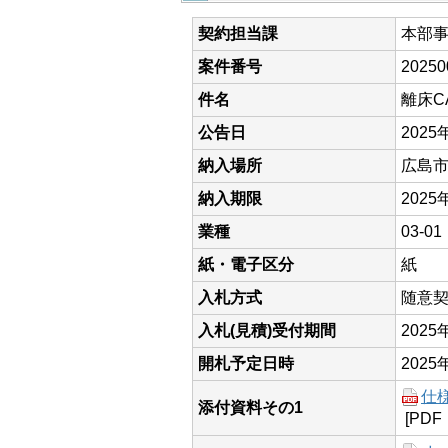
契約担当課
本部
案件番号
20250
件名
離床C
公告日
2025
納入場所
広島
納入期限
2025
業種
03-
紙・電子区分
紙
入札方式
随意
入札(見積)受付期間
202
開札予定日時
2025
仕
添付資料その1
[PDF