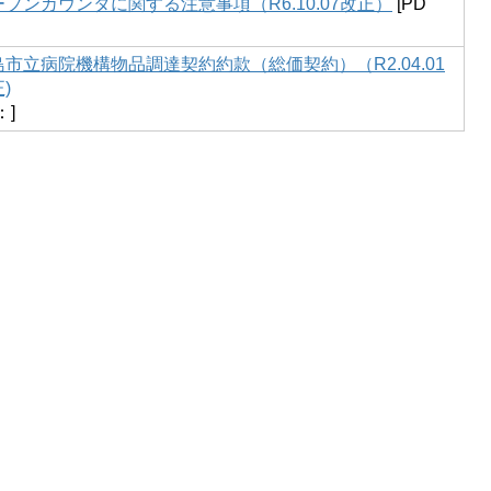
ープンカウンタに関する注意事項（R6.10.07改正）
[PD
島市立病院機構物品調達契約約款（総価契約）（R2.04.01
)
：]