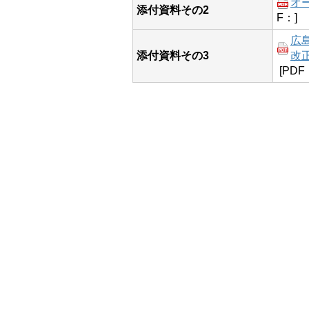
オ
添付資料その2
F：]
広
添付資料その3
改正
[PDF