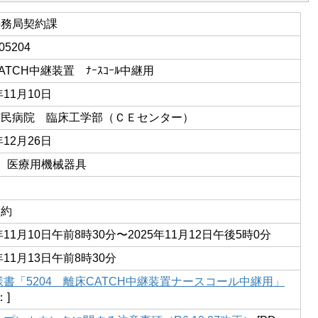
事務局契約課
05204
ATCH中継装置 ﾅｰｽｺｰﾙ中継用
年11月10日
市民病院 臨床工学部（ＣＥセンター）
年12月26日
01 医療用機械器具
契約
5年11月10日午前8時30分〜2025年11月12日午後5時0分
年11月13日午前8時30分
様書「5204 離床CATCH中継装置ナースコール中継用」
：]