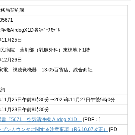
事務局契約課
05671
機AirdogX1D省ｽﾍﾟｰｽﾓﾃﾞﾙ
年11月25日
市民病院 薬剤部（乳腺外科）東棟地下1階
年12月26日
03家電、視聴覚機器 13-05百貨店、総合商社
契約
5年11月25日午前8時30分〜2025年11月27日午後5時0分
年11月28日午前8時30分
書「5671 空気清浄機 Airdog X1D」
[PDF：]
ープンカウンタに関する注意事項（R6.10.07改正）
[PD