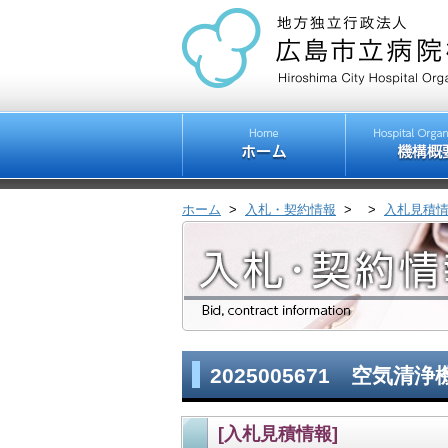
ホーム
>
入札・契約情報
>
>
入札見積
2025005671 空気清浄
[入札見積情報]