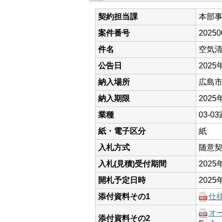
契約担当課
本部
案件番号
20250
件名
空気清浄
公告日
2025
納入場所
広島
納入期限
2025
業種
03-
紙・電子区分
紙
入札方式
随意
入札(見積)受付期間
202
開札予定日時
2025
添付資料その1
仕様
オ
添付資料その2