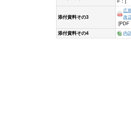
F：]
広
添付資料その3
改正
[PDF
添付資料その4
内訳