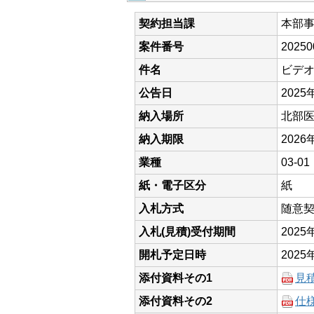
契約担当課
本部
案件番号
20250
件名
ビデ
公告日
2025
納入場所
北部
納入期限
2026
業種
03-
紙・電子区分
紙
入札方式
随意
入札(見積)受付期間
202
開札予定日時
2025
添付資料その1
見
添付資料その2
仕