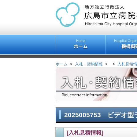
ホーム
>
入札・契約情報
>
>
入札見積
2025005753 ビデ
[入札見積情報]