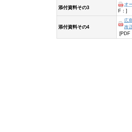
オ
添付資料その3
F：]
広
添付資料その4
改正
[PDF