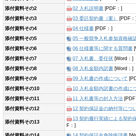
添付資料その2
02 入札説明書
[PDF：]
添付資料その3
03 委託契約書（案）
[PDF：
添付資料その4
04 仕様書
[PDF：]
添付資料その5
05 一般競争入札参加資格確
添付資料その6
06 仕様書等に関する質問書
[
添付資料その7
07 入札書、委任状
[Word：]
添付資料その8
08 入札金額内訳書
[Word：]
添付資料その9
09 入札書の作成について
[P
添付資料その10
10 入札金額内訳書の作成に
添付資料その11
11 入札書等の封入方法
[PDF
添付資料その12
12 契約保証金の納付等につ
13 契約履行実績による契
添付資料その13
F：]
添付資料その14
14 契約保証金免除申請書
[W