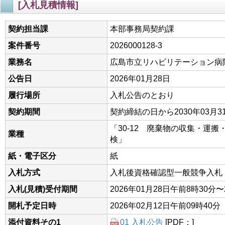
[入札見積情報]
契約担当課
本部事務局契約課
案件番号
2026000128-3
業務名
広島市立リハビリテーション病
公告日
2026年01月28日
履行場所
入札公告のとおり
契約期間
契約締結の日から2030年03月3
「30-12 廃棄物の収集・運
業種
検」
紙・電子区分
紙
入札方式
入札後資格確認型一般競争入札
入札(見積)受付期間
2026年01月28日午前8時30分〜
開札予定日時
2026年02月12日午前09時40分
添付資料その1
01 入札公告
[PDF：]