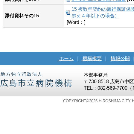
15 複数年契約の履行保証
添付資料その15
超え４年以下の場合）
[Word：]
ホーム
｜
機構概要
｜
情報公開
本部事務局
〒730-8518 広島市
TEL：082-569-7700
COPYRIGHT©
2026 HIROSHIMA CITY 