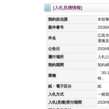
[入札見積情報]
契約担当課
本部
案件番号
20260
広島
件名
運搬
公告日
2026
履行場所
入札
契約期間
契約締
「30
業種
検」
紙・電子区分
紙
入札方式
一般
入札(見積)受付期間
202