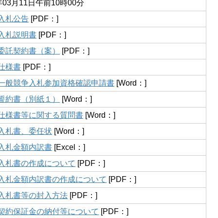
年03月11日午前10時00分
 入札公告
[PDF：]
 入札説明書
[PDF：]
3 委託契約書（案）
[PDF：]
 仕様書
[PDF：]
5 一般競争入札参加資格確認申請書
[Word：]
6 誓約書（別紙１）
[Word：]
7 仕様書等に関する質問書
[Word：]
 入札書、委任状
[Word：]
 入札金額内訳書
[Excel：]
0 入札書の作成について
[PDF：]
1 入札金額内訳書の作成について
[PDF：]
2 入札書等の封入方法
[PDF：]
3 契約保証金の納付等について
[PDF：]