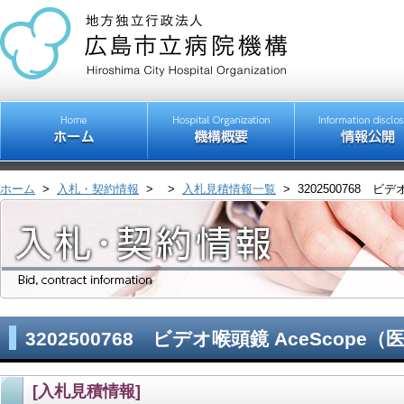
ホーム
>
入札・契約情報
>
>
入札見積情報一覧
>
3202500768 ビ
3202500768 ビデオ喉頭鏡 AceScope
[入札見積情報]