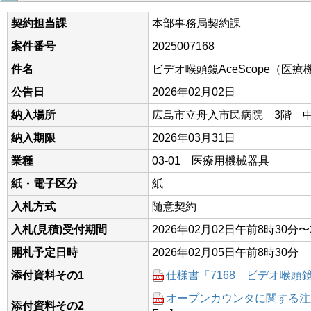
契約担当課
本部事務局契約課
案件番号
2025007168
件名
ビデオ喉頭鏡AceScope（医療
公告日
2026年02月02日
納入場所
広島市立舟入市民病院 3階 
納入期限
2026年03月31日
業種
03-01 医療用機械器具
紙・電子区分
紙
入札方式
随意契約
入札(見積)受付期間
2026年02月02日午前8時30分〜
開札予定日時
2026年02月05日午前8時30分
添付資料その1
仕様書「7168 ビデオ喉頭鏡 A
オープンカウンタに関する注意事
添付資料その2