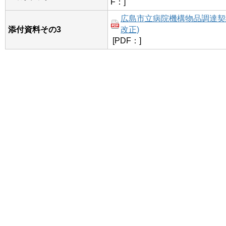
F：]
広島市立病院機構物品調達契約
添付資料その3
改正)
[PDF：]