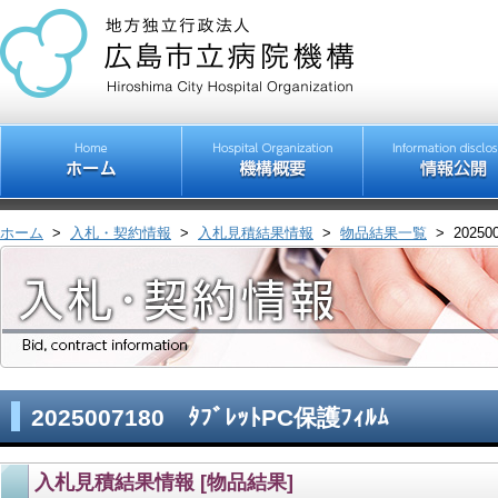
ホーム
>
入札・契約情報
>
入札見積結果情報
>
物品結果一覧
>
20250
2025007180 ﾀﾌﾞﾚｯﾄPC保護ﾌｨﾙﾑ
入札見積結果情報 [物品結果]