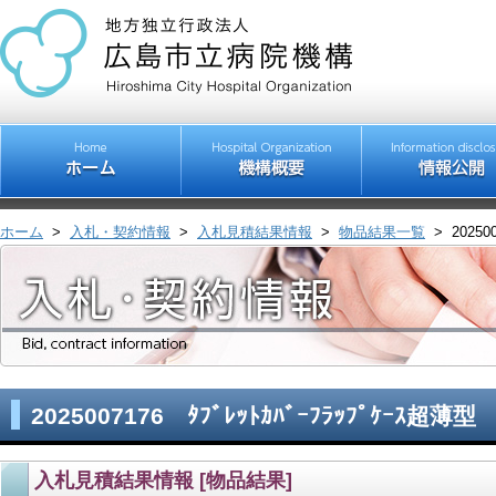
ホーム
>
入札・契約情報
>
入札見積結果情報
>
物品結果一覧
>
20250
2025007176 ﾀﾌﾞﾚｯﾄｶﾊﾞｰﾌﾗｯﾌﾟｹｰｽ超薄型
入札見積結果情報 [物品結果]