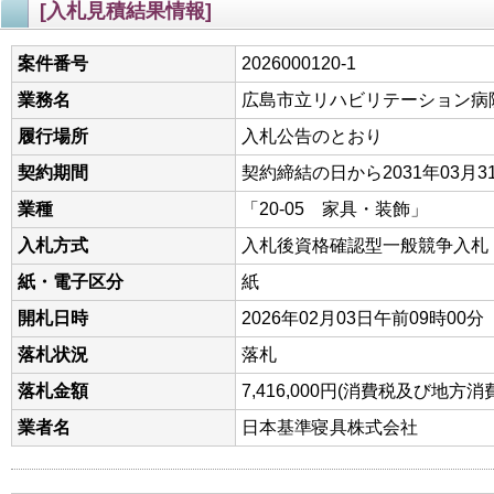
[入札見積結果情報]
案件番号
2026000120-1
業務名
広島市立リハビリテーション病
履行場所
入札公告のとおり
契約期間
契約締結の日から2031年03月3
業種
「20-05 家具・装飾」
入札方式
入札後資格確認型一般競争入札
紙・電子区分
紙
開札日時
2026年02月03日午前09時00分
落札状況
落札
落札金額
7,416,000円(消費税及び地
業者名
日本基準寝具株式会社